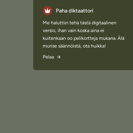
Paha diktaattori
Me haluttiin tehä tästä digitaalinen
versio, ihan vain koska aina ei
kuitenkaan oo pelikortteja mukana. Älä
murise säännöistä, ota huikka!
Pelaa