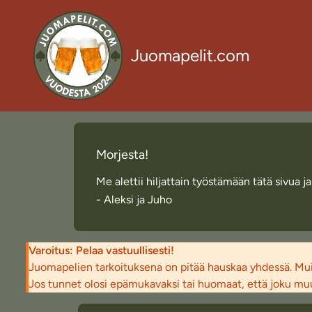
Juomapelit.com
Morjesta!
Me alettii hiljattain työstämään tätä sivua 
- Aleksi ja Juho
Varoitus: Pelaa vastuullisesti!
Juomapelien tarkoituksena on pitää hauskaa yhdessä. Muist
Jos tunnet olosi epämukavaksi tai huomaat, että joku muu 