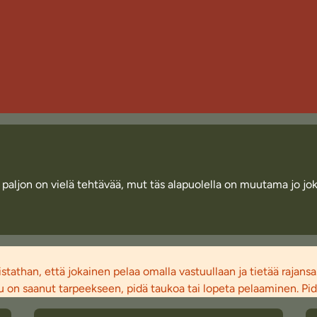
ja paljon on vielä tehtävää, mut täs alapuolella on muutama jo j
athan, että jokainen pelaa omalla vastuullaan ja tietää rajansa
on saanut tarpeekseen, pidä taukoa tai lopeta pelaaminen. Pidä h