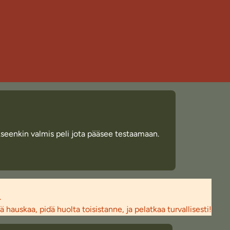
okseenkin valmis peli jota pääsee testaamaan.
.
auskaa, pidä huolta toisistanne, ja pelatkaa turvallisesti!